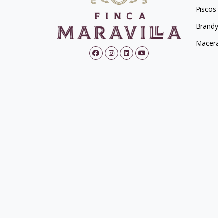
Piscos
Brandy
Macer